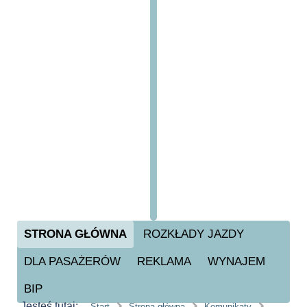
STRONA GŁÓWNA
ROZKŁADY JAZDY
DLA PASAŻERÓW
REKLAMA
WYNAJEM
BIP
Jesteś tutaj:
Start
Strona główna
Komunikaty