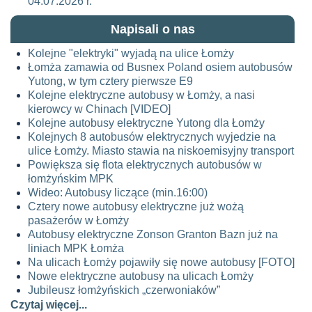
04.07.2026 r.
Napisali o nas
Kolejne "elektryki" wyjadą na ulice Łomży
Łomża zamawia od Busnex Poland osiem autobusów
Yutong, w tym cztery pierwsze E9
Kolejne elektryczne autobusy w Łomży, a nasi
kierowcy w Chinach [VIDEO]
Kolejne autobusy elektryczne Yutong dla Łomży
Kolejnych 8 autobusów elektrycznych wyjedzie na
ulice Łomży. Miasto stawia na niskoemisyjny transport
Powiększa się flota elektrycznych autobusów w
łomżyńskim MPK
Wideo: Autobusy liczące (min.16:00)
Cztery nowe autobusy elektryczne już wożą
pasażerów w Łomży
Autobusy elektryczne Zonson Granton Bazn już na
liniach MPK Łomża
Na ulicach Łomży pojawiły się nowe autobusy [FOTO]
Nowe elektryczne autobusy na ulicach Łomży
Jubileusz łomżyńskich „czerwoniaków”
Czytaj więcej...