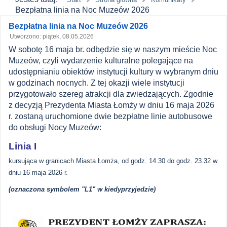
Bezpłatna linia na Noc Muzeów 2026
Zawartość
Bezpłatna linia na Noc Muzeów 2026
Utworzono: piątek, 08.05.2026
główna
W sobotę 16 maja br. odbędzie się w naszym mieście Noc
MPK
Muzeów, czyli wydarzenie kulturalne polegające na
udostępnianiu obiektów instytucji kultury w wybranym dniu
Łomża
w godzinach nocnych. Z tej okazji wiele instytucji
przygotowało szereg atrakcji dla zwiedzających. Zgodnie
z decyzją Prezydenta Miasta Łomży w dniu 16 maja 2026
r. zostaną uruchomione dwie bezpłatne linie autobusowe
do obsługi Nocy Muzeów:
Linia I
kursująca w granicach Miasta Łomża, od godz. 14.30 do godz. 23.32 w
dniu 16 maja 2026 r.
(oznaczona symbolem "L1" w kiedyprzyjedzie)