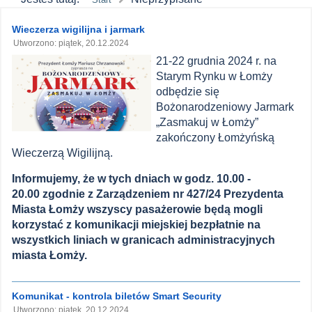
Zawartość
Wieczerza wigilijna i jarmark
główna
Utworzono: piątek, 20.12.2024
21-22 grudnia 2024 r. na
MPK
Starym Rynku w Łomży
odbędzie się
Łomża
Bożonarodzeniowy Jarmark
„Zasmakuj w Łomży”
zakończony Łomżyńską
Wieczerzą Wigilijną.
Informujemy, że w tych dniach w godz. 10.00 -
20.00 zgodnie z Zarządzeniem nr 427/24 Prezydenta
Miasta Łomży wszyscy pasażerowie będą mogli
korzystać z komunikacji miejskiej bezpłatnie na
wszystkich liniach w granicach administracyjnych
miasta Łomży.
Komunikat - kontrola biletów Smart Security
Utworzono: piątek, 20.12.2024