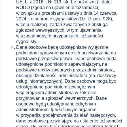
UE. L. z 2016 r. Nr 119, str. 1 z późn. zm.) - dalej
RODO (zgoda na ujawnienie tożsamości),
w związku z przepisami ustawy z dnia 14 czerwca
2024 r. o ochronie sygnalistów (Dz. U. poz. 928),
w celu realizacji zadań związanych z obsługą
zgłoszeń wewnętrznych, w tym ujawnienia,
w uzasadnionych przypadkach, tożsamości
sygnalisty.
Dane osobowe będą udostępniane wyłącznie
podmiotom uprawnionym do ich przetwarzania na
podstawie przepisów prawa. Dane osobowe będą
udostępnione podmiotom zapewniającym, na
podstawie umów zawartych przez administratora,
obsługę działalności administratora (np. dostawcy
usług informatycznych). Dane osobowe mogą być
udostępnione podmiotom zewnętrznym
wspierającym administratora w zakresie
przyjmowania zgłoszeń wewnętrznych. Dane
osobowe będą udostępniane odrębnym
administratorom, tj. właściwym organom,
w przypadku podejmowania działań następczych,
dane osobowe pozwalające na ustalenie tożsamości
sygnalisty mogą być udostępnione osobom, których