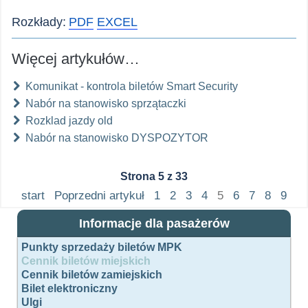
Rozkłady:
PDF
EXCEL
Więcej artykułów…
Komunikat - kontrola biletów Smart Security
Nabór na stanowisko sprzątaczki
Rozklad jazdy old
Nabór na stanowisko DYSPOZYTOR
Strona 5 z 33
start
Poprzedni artykuł
1
2
3
4
5
6
7
8
9
10
Następny artykuł
koniec
Informacje dla pasażerów
Punkty sprzedaży biletów MPK
Cennik biletów miejskich
Cennik biletów zamiejskich
Bilet elektroniczny
Ulgi