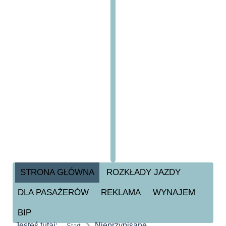
STRONA GŁÓWNA
ROZKŁADY JAZDY
DLA PASAŻERÓW
REKLAMA
WYNAJEM
BIP
Jesteś tutaj:
Nieprzypisane
Start