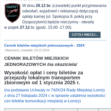
W dniu
26.12 br.
(czwartek) punkt przyjmowania
odwołań, wyjaśnień i reklamacji dotyczącej
opłaty karnej (ul. Spokojna 9, pokój przy
Dyspozytorni) będzie nieczynny - otwarty
w piątek
27.12
br. (godz. 15.00 -17.00).
CZYTAJ WIĘCEJ...
Cennik biletów miejskich jednorazowych - 2024
Utworzono: czwartek, 19.12.2024
CENNIK BILETÓW MIEJSKICH
JEDNORAZOWYCH
/na okaziciela/
Wysokość opłat i ceny biletów za
przejazdy lokalnym transportem
zbiorowym
od 1 stycznia 2025 r.
(na podstawie Uchwały nr 74/IX/24 Rady Miejskiej Łomży
z dnia 27 listopada 2024 r. w sprawie ustalenia wysokości
cen biletów komunikacji miejskiej w Łomży)