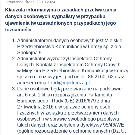
Utworzono: środa, 23.10.2024
Klauzula informacyjna o zasadach przetwarzania
danych osobowych sygnalisty w przypadku
ujawnienia (w uzasadnionych przypadkach) jego
tożsamości
Administratorem danych osobowych jest Miejskie
Przedsiębiorstwo Komunikacji w Łomży sp. z o.o.,
Spokojna 9.
Administrator wyznaczył Inspektora Ochrony
Danych. Kontakt z Inspektorem Ochrony Danych
w Miejskim Przedsiębiorstwie Komunikacji w Łomży
sp. z o.o. możliwy jest pod nr. tel. 86 2160162 oraz
adresem email:
iod@mpklomza.pl
.
Dane osobowe będą przetwarzane na podstawie
art. 6 ust. 1 lit. a) rozporządzenia Parlamentu
Europejskiego i Rady (UE) 2016/679 z dnia
27 kwietnia 2016 r. w sprawie ochrony osób
fizycznych w związku z przetwarzaniem danych
osobowych i w sprawie swobodnego przepływu
takich danych oraz uchylenia dyrektywy 95/46/WE
(ogólne rozporządzenie o ochronie danych) (Dz. U.