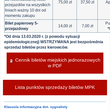
75,00 zł
37,50 zł
Ap
przejazdów na wszystkich
liniach ważny 10 dni od
momentu zakupu
Bilet papierowy 5-
Pu
14,00 zł
7,00 zł
przejazdowy
*
*Od dnia 13.03.2020 r.
(z powodu sytuacji
epidemiologicznej) WSTRZYMANA jest bezpośrednia
sprzedaż biletów przez kierowców.
Cennik biletów miejskich jednorazowych
w PDF
Lista punktów sprzedaży biletów MPK
Klauzula informacyjna dot. sygnalisty