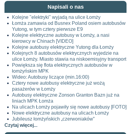
Napisali o nas
Kolejne "elektryki" wyjadą na ulice Łomży
Łomża zamawia od Busnex Poland osiem autobusów
Yutong, w tym cztery pierwsze E9
Kolejne elektryczne autobusy w Łomży, a nasi
kierowcy w Chinach [VIDEO]
Kolejne autobusy elektryczne Yutong dla Łomży
Kolejnych 8 autobusów elektrycznych wyjedzie na
ulice Łomży. Miasto stawia na niskoemisyjny transport
Powiększa się flota elektrycznych autobusów w
łomżyńskim MPK
Wideo: Autobusy liczące (min.16:00)
Cztery nowe autobusy elektryczne już wożą
pasażerów w Łomży
Autobusy elektryczne Zonson Granton Bazn już na
liniach MPK Łomża
Na ulicach Łomży pojawiły się nowe autobusy [FOTO]
Nowe elektryczne autobusy na ulicach Łomży
Jubileusz łomżyńskich „czerwoniaków”
Czytaj więcej...