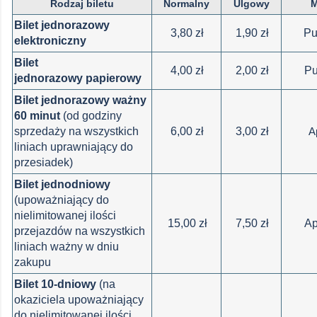
Rodzaj biletu
Normalny
Ulgowy
M
Bilet jednorazowy
3,80 zł
1,90 zł
Pu
elektroniczny
Bilet
4,00 zł
2,00 zł
Pu
jednorazowy papierowy
Bilet jednorazowy ważny
60 minut
(od godziny
sprzedaży na wszystkich
6,00 zł
3,00 zł
A
liniach uprawniający do
przesiadek)
Bilet jednodniowy
(upoważniający do
nielimitowanej ilości
15,00 zł
7,50 zł
Ap
przejazdów na wszystkich
liniach ważny w dniu
zakupu
Bilet 10-dniowy
(na
okaziciela upoważniający
do nielimitowanej ilości