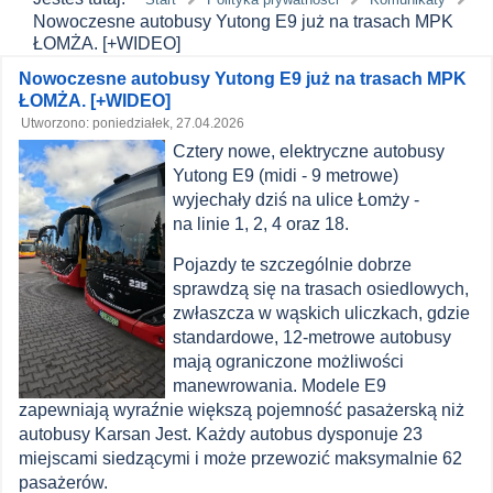
Nowoczesne autobusy Yutong E9 już na trasach MPK
ŁOMŻA. [+WIDEO]
Zawartość
Nowoczesne autobusy Yutong E9 już na trasach MPK
ŁOMŻA. [+WIDEO]
główna
Utworzono: poniedziałek, 27.04.2026
Cztery nowe, elektryczne autobusy
MPK
Yutong E9 (midi - 9 metrowe)
Łomża
wyjechały dziś na ulice Łomży -
na linie 1, 2, 4 oraz 18.
Pojazdy te szczególnie dobrze
sprawdzą się na trasach osiedlowych,
zwłaszcza w wąskich uliczkach, gdzie
standardowe, 12-metrowe autobusy
mają ograniczone możliwości
manewrowania. Modele E9
zapewniają wyraźnie większą pojemność pasażerską niż
autobusy Karsan Jest. Każdy autobus dysponuje 23
miejscami siedzącymi i może przewozić maksymalnie 62
pasażerów.