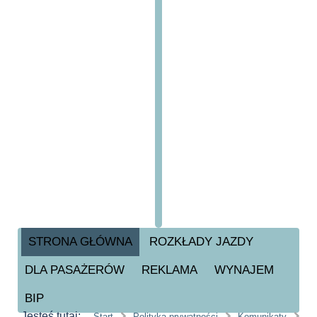
STRONA GŁÓWNA
ROZKŁADY JAZDY
DLA PASAŻERÓW
REKLAMA
WYNAJEM
BIP
Jesteś tutaj:
Start
Polityka prywatności
Komunikaty