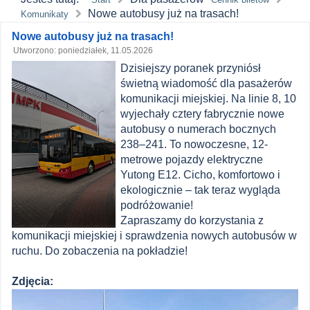
Nowe autobusy już na trasach!
Komunikaty
Zawartość
Nowe autobusy już na trasach!
Utworzono: poniedziałek, 11.05.2026
główna
Dzisiejszy poranek przyniósł
MPK
świetną wiadomość dla pasażerów
komunikacji miejskiej. Na linie 8, 10
Łomża
wyjechały cztery fabrycznie nowe
autobusy o numerach bocznych
238–241. To nowoczesne, 12-
metrowe pojazdy elektryczne
Yutong E12. Cicho, komfortowo i
ekologicznie – tak teraz wygląda
podróżowanie!
Zapraszamy do korzystania z
komunikacji miejskiej i sprawdzenia nowych autobusów w
ruchu. Do zobaczenia na pokładzie!
Zdjęcia: