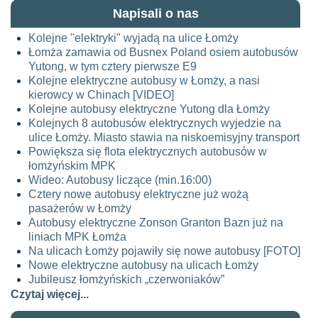
Napisali o nas
Kolejne "elektryki" wyjadą na ulice Łomży
Łomża zamawia od Busnex Poland osiem autobusów
Yutong, w tym cztery pierwsze E9
Kolejne elektryczne autobusy w Łomży, a nasi
kierowcy w Chinach [VIDEO]
Kolejne autobusy elektryczne Yutong dla Łomży
Kolejnych 8 autobusów elektrycznych wyjedzie na
ulice Łomży. Miasto stawia na niskoemisyjny transport
Powiększa się flota elektrycznych autobusów w
łomżyńskim MPK
Wideo: Autobusy liczące (min.16:00)
Cztery nowe autobusy elektryczne już wożą
pasażerów w Łomży
Autobusy elektryczne Zonson Granton Bazn już na
liniach MPK Łomża
Na ulicach Łomży pojawiły się nowe autobusy [FOTO]
Nowe elektryczne autobusy na ulicach Łomży
Jubileusz łomżyńskich „czerwoniaków”
Czytaj więcej...