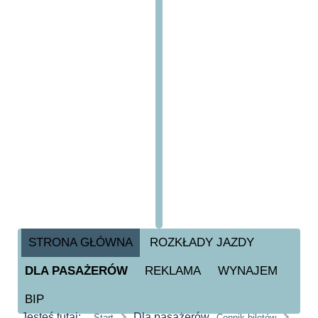
STRONA GŁÓWNA
ROZKŁADY JAZDY
DLA PASAŻERÓW
REKLAMA
WYNAJEM
BIP
Jesteś tutaj:
Dla pasażerów
Start
Cennik biletów